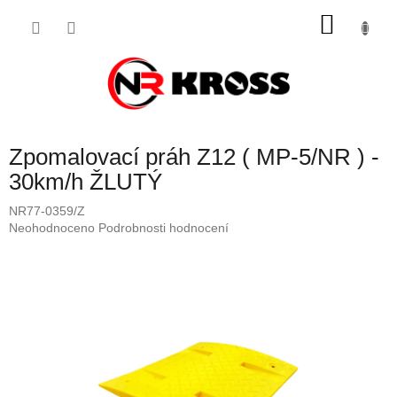
Přejít
NÁKU
na
obsah
KOŠÍK
Zpomalovací práh Z12 ( MP-5/NR ) -
30km/h ŽLUTÝ
NR77-0359/Z
Průměrné
Neohodnoceno
Podrobnosti hodnocení
hodnocení
produktu
je
0,0
z
5
hvězdiček.