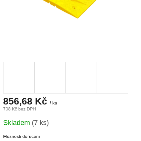
856,68 Kč
/ ks
708 Kč bez DPH
Měrná
Skladem
(7 ks)
cena:
Možnosti doručení