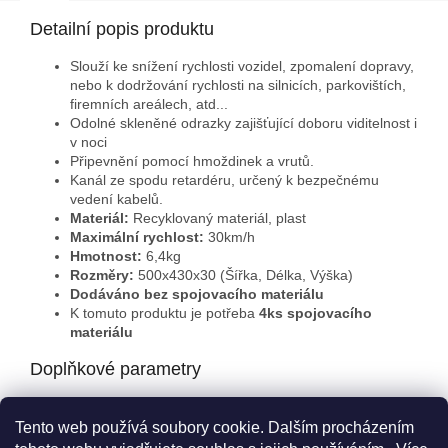
Detailní popis produktu
Slouží ke snížení rychlosti vozidel, zpomalení dopravy,
nebo k dodržování rychlosti na silnicích, parkovištích,
firemních areálech, atd...
Odolné skleněné odrazky zajišťující doboru viditelnost i
v noci
Připevnění pomocí hmoždinek a vrutů.
Kanál ze spodu retardéru, určený k bezpečnému
vedení kabelů.
Materiál:
Recyklovaný materiál, plast
Maximální rychlost:
30km/h
Hmotnost:
6,4
kg
Rozměry:
500x430x30 (Šířka, Délka, Výška)
Dodáváno bez spojovacího materiálu
K tomuto produktu je potřeba
4ks spojovacího
materiálu
Doplňkové parametry
Kategorie
:
Zpomalovací prahy
Tento web používá soubory cookie. Dalším procházením
Záruka
:
2 roky