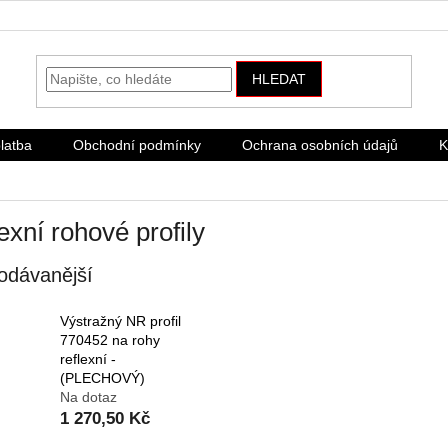
HLEDAT
latba
Obchodní podmínky
Ochrana osobních údajů
K
exní rohové profily
odávanější
Výstražný NR profil
770452 na rohy
reflexní -
(PLECHOVÝ)
Na dotaz
1 270,50 Kč