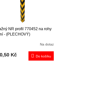
ažný NR profil 770452 na rohy
xní - (PLECHOVÝ)
Na dotaz
0,50 Kč
Do košíku
O
v
l
á
d
a
c
í
p