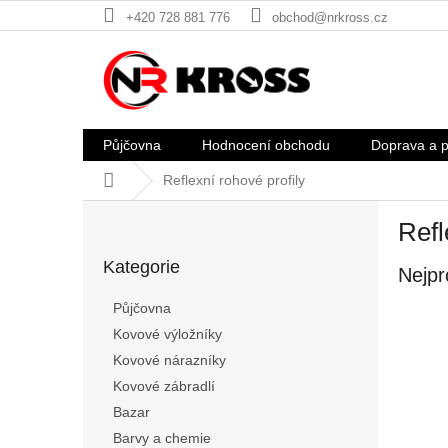
Přejít
+420 728 881 776
obchod@nrkross.cz
na
obsah
Půjčovna
Hodnocení obchodu
Doprava a p
Domů
Reflexní rohové profily
P
Refl
o
Přeskočit
s
Kategorie
kategorie
Nejpr
t
r
Půjčovna
a
Kovové výložníky
n
Kovové nárazníky
n
í
Kovové zábradlí
p
Bazar
a
Barvy a chemie