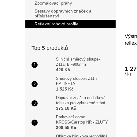
p
Zpomalovací prahy
r
Sestavy dopravních značek a
příslušenství
o
d
Reflexní rohové profily
u
Výstr
k
refle
t
Top 5 produktů
ů
Silniční směrový sloupek
Z11a, b F900mm
1 27
420 Kč
/ ks
Směrový sloupek Z11h
BALISETA
1 525 Kč
Dopravní značka dodatková
tabulka pro vyhrazené stání
375,10 Kč
Parkovací doraz
KROSS/Carstop NR - ŽLUTÝ
308,55 Kč
Objímka hliníkova jednodílná