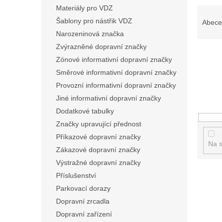
n
Materiály pro VDZ
Ř
e
a
Šablony pro nástřik VDZ
Abece
l
z
Narozeninová značka
e
Zvýrazněné dopravní značky
n
Zónové informativní dopravní značky
í
Směrové informativní dopravní značky
p
Provozní informativní dopravní značky
r
o
Jiné informativní dopravní značky
d
Dodatkové tabulky
u
Značky upravující přednost
k
Příkazové dopravní značky
t
Na s
Zákazové dopravní značky
ů
Výstražné dopravní značky
V
Příslušenství
ý
Parkovací dorazy
p
Dopravní zrcadla
i
Dopravní zařízení
s