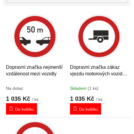
V
ý
p
i
s
p
r
o
d
Dopravní značka nejmenší
Dopravní značka zákaz
u
vzdálenost mezi vozidly
vjezdu motorových vozidel
k
s přívěsem
t
Na dotaz
Skladem
(1 ks)
ů
1 035 Kč
1 035 Kč
/ ks
/ ks
Do košíku
Do košíku