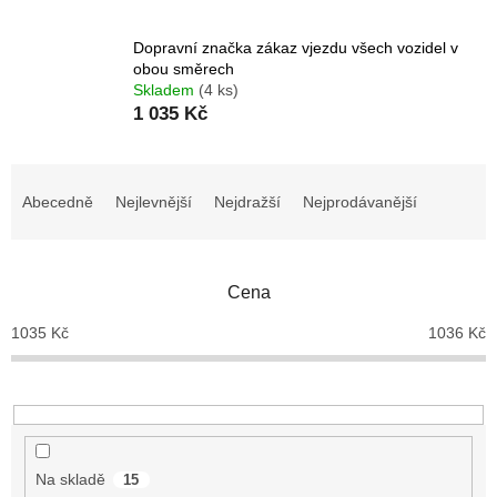
Dopravní značka zákaz vjezdu všech vozidel v
obou směrech
Skladem
(4 ks)
1 035 Kč
Ř
a
Abecedně
Nejlevnější
Nejdražší
Nejprodávanější
z
e
n
Cena
í
p
1035
Kč
1036
Kč
r
o
d
u
k
t
Na skladě
15
ů