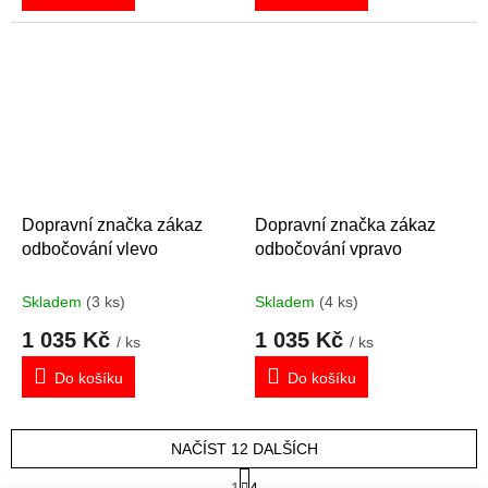
Dopravní značka zákaz
Dopravní značka zákaz
odbočování vlevo
odbočování vpravo
Skladem
(3 ks)
Skladem
(4 ks)
1 035 Kč
1 035 Kč
/ ks
/ ks
Do košíku
Do košíku
NAČÍST 12 DALŠÍCH
S
1
4