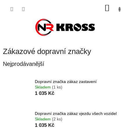
Přejít
NÁKU
na
obsah
KOŠÍK
Zákazové dopravní značky
Nejprodávanější
Dopravní značka zákaz zastavení
Skladem
(1 ks)
1 035 Kč
Dopravní značka zákaz vjezdu všech vozidel
Skladem
(2 ks)
1 035 Kč