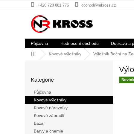
Přejít
+420 728 881 776
obchod@nrkross.cz
na
obsah
Půjčovna
Hodnocení obchodu
Doprava a p
Domů
Kovové výložníky
Výložník Boční na Z
P
Výlo
o
Přeskočit
s
Kategorie
kategorie
Novin
t
r
Půjčovna
a
Kovové výložníky
n
Kovové nárazníky
n
í
Kovové zábradlí
p
Bazar
a
Barvy a chemie