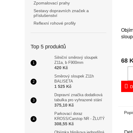
Zpomalovací prahy
Sestavy dopravních značek a
příslušenství
Reflexní rohové profily
Objím
sloup
mm
Top 5 produktů
Silniční směrový sloupek
68 
Z11a, b F900mm
420 Kč
Směrový sloupek Z11h
BALISETA
1 525 Kč
D
Dopravní značka dodatková
tabulka pro vyhrazené stání
375,10 Kč
Popi
Parkovací doraz
KROSS/Carstop NR - ŽLUTÝ
308,55 Kč
Det
Objímka hliníkova jednodílná