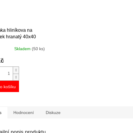
ka hliníkova na
ek hranatý 40x40
Skladem
(50 ks)
Kč
o košíku
s
Hodnocení
Diskuze
ailní popis produktu