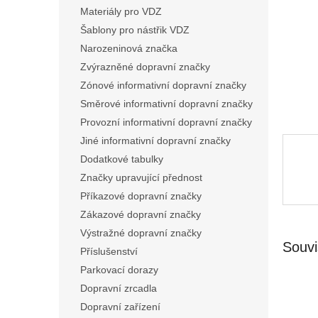
n
Materiály pro VDZ
e
Šablony pro nástřik VDZ
l
Narozeninová značka
Zvýrazněné dopravní značky
Zónové informativní dopravní značky
Směrové informativní dopravní značky
Provozní informativní dopravní značky
Jiné informativní dopravní značky
Dodatkové tabulky
Značky upravující přednost
Příkazové dopravní značky
Zákazové dopravní značky
Výstražné dopravní značky
Souvi
Příslušenství
Parkovací dorazy
Dopravní zrcadla
Dopravní zařízení