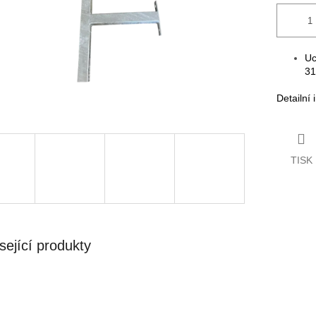
Uc
3
Detailní
TISK
sející produkty