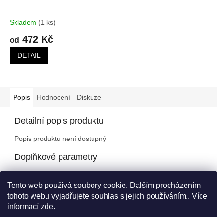
Skladem
(1 ks)
472 Kč
od
DETAIL
Popis
Hodnocení
Diskuze
Detailní popis produktu
Popis produktu není dostupný
Doplňkové parametry
Kategorie
:
Příslušenství
Tento web používá soubory cookie. Dalším procházením
Záruka
:
2 roky
tohoto webu vyjadřujete souhlas s jejich používáním.. Více
informací
zde
.
Z