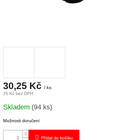
30,25 Kč
/ ks
25 Kč bez DPH
Měrná
Skladem
(94 ks)
cena:
Možnosti doručení
Přidat do košíku