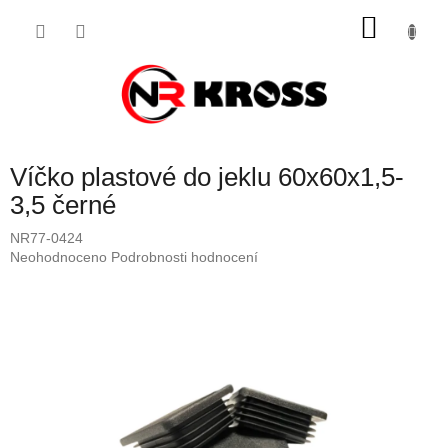
Přejít
NÁKU
na
obsah
KOŠÍK
Víčko plastové do jeklu 60x60x1,5-
3,5 černé
NR77-0424
Průměrné
Neohodnoceno
Podrobnosti hodnocení
hodnocení
produktu
je
0,0
z
5
hvězdiček.