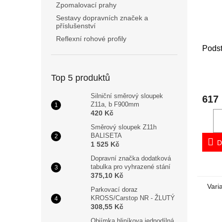
Zpomalovací prahy
Sestavy dopravních značek a
příslušenství
Reflexní rohové profily
Pods
Top 5 produktů
Silniční směrový sloupek
617
Z11a, b F900mm
420 Kč
Směrový sloupek Z11h
BALISETA
D
1 525 Kč
Dopravní značka dodatková
tabulka pro vyhrazené stání
375,10 Kč
Vari
Parkovací doraz
KROSS/Carstop NR - ŽLUTÝ
308,55 Kč
Objímka hliníkova jednodílná