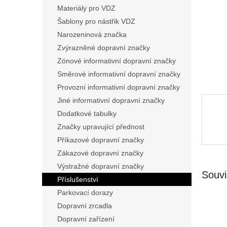
n
Materiály pro VDZ
e
Šablony pro nástřik VDZ
l
Narozeninová značka
Zvýrazněné dopravní značky
Zónové informativní dopravní značky
Směrové informativní dopravní značky
Provozní informativní dopravní značky
Jiné informativní dopravní značky
Dodatkové tabulky
Značky upravující přednost
Příkazové dopravní značky
Zákazové dopravní značky
Výstražné dopravní značky
Souvi
Příslušenství
Parkovací dorazy
Dopravní zrcadla
Dopravní zařízení