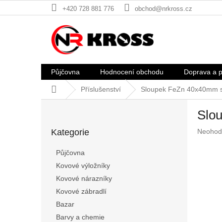
Přejít
+420 728 881 776
obchod@nrkross.cz
na
obsah
Půjčovna
Hodnocení obchodu
Doprava a p
Domů
Příslušenství
Sloupek FeZn 40x40mm s
P
Slo
o
Přeskočit
s
Průměr
Kategorie
Neohod
kategorie
t
hodnoc
r
produkt
Půjčovna
a
je
Kovové výložníky
n
0,0
z
Kovové nárazníky
n
5
í
Kovové zábradlí
hvězdič
p
Bazar
a
Barvy a chemie