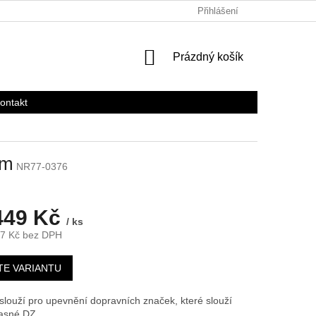
Přihlášení
NÁKUPNÍ
Prázdný košík
KOŠÍK
ontakt
em
NR77-0376
449 Kč
/ ks
7 Kč
bez DPH
TE VARIANTU
slouží pro upevnění dopravních značek, které slouží
asné DZ.