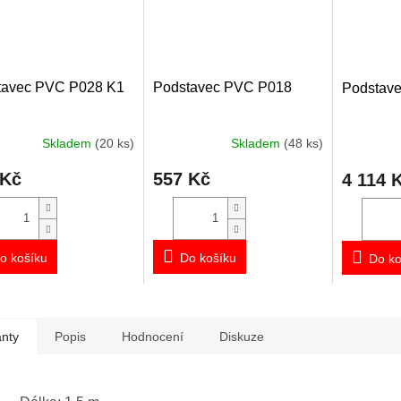
tavec PVC P028 K1
Podstavec PVC P018
Podstave
Skladem
(20 ks)
Skladem
(48 ks)
 Kč
557 Kč
4 114 
o košíku
Do košíku
Do ko
anty
Popis
Hodnocení
Diskuze