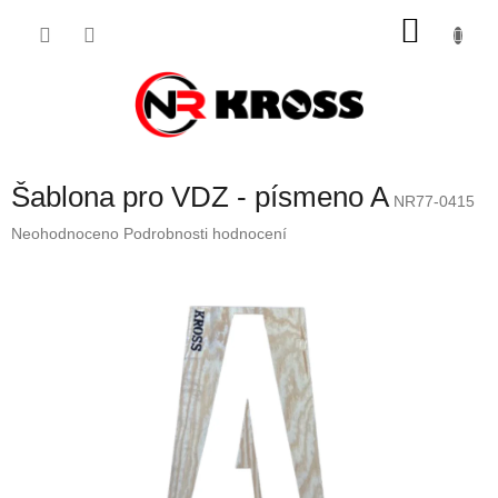
Přejít
NÁKU
na
obsah
KOŠÍK
Šablona pro VDZ - písmeno A
NR77-0415
Průměrné
Neohodnoceno
Podrobnosti hodnocení
hodnocení
produktu
je
0,0
z
5
hvězdiček.