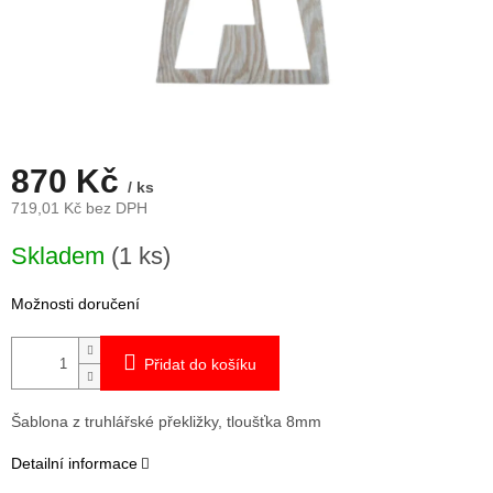
870 Kč
/ ks
719,01 Kč bez DPH
Měrná
Skladem
(1 ks)
cena:
Možnosti doručení
Přidat do košíku
Šablona z truhlářské překližky, tloušťka 8mm
Detailní informace