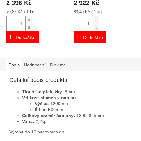
2 396 Kč
2 922 Kč
Měrná
Měrná
79,87 Kč / 1 kg
83,49 Kč / 1 kg
cena:
cena:
Do košíku
Do košíku
Popis
Hodnocení
Diskuze
Detailní popis produktu
Tloušťka překližky:
8mm
Velikost písmen v nápisu
Výška:
1200mm
Šířka:
500mm
Celkový rozměr šablony:
1300x625mm
Váha:
2,2
kg
Výroba do 10 pacovních dní.