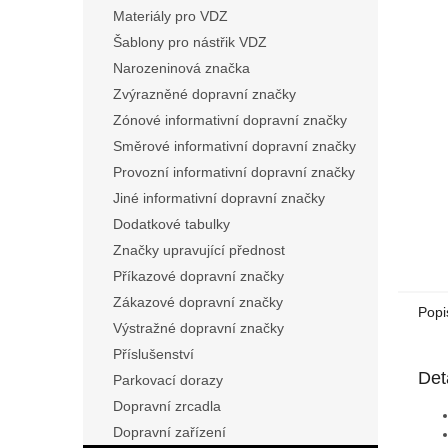
n
Materiály pro VDZ
e
Šablony pro nástřik VDZ
l
Narozeninová značka
Zvýrazněné dopravní značky
Zónové informativní dopravní značky
Směrové informativní dopravní značky
Provozní informativní dopravní značky
Jiné informativní dopravní značky
Dodatkové tabulky
Značky upravující přednost
Příkazové dopravní značky
Zákazové dopravní značky
Popi
Výstražné dopravní značky
Příslušenství
Det
Parkovací dorazy
Dopravní zrcadla
Dopravní zařízení