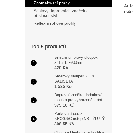
Zpomalovací prahy
Aut
Sestavy dopravních značek a
nutn
příslušenství
Reflexní rohové profily
Top 5 produktů
Silniční směrový sloupek
Z11a, b F900mm
420 Kč
Směrový sloupek Z11h
BALISETA
1 525 Kč
Dopravní značka dodatková
tabulka pro vyhrazené stání
375,10 Kč
Parkovací doraz
KROSS/Carstop NR - ŽLUTÝ
308,55 Kč
Objímka hliníkova jednodílná