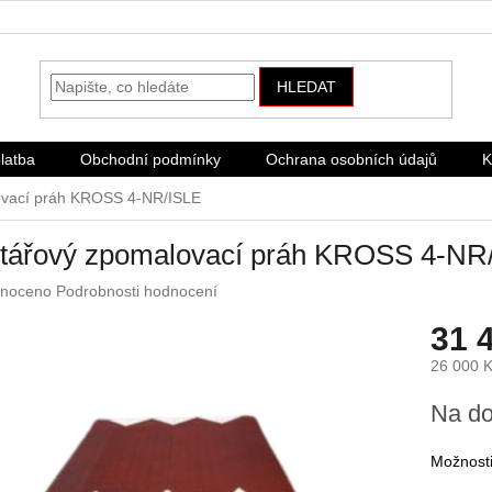
HLEDAT
latba
Obchodní podmínky
Ochrana osobních údajů
K
ovací práh KROSS 4-NR/ISLE
štářový zpomalovací práh KROSS 4-NR
né
noceno
Podrobnosti hodnocení
ení
31 
u
26 000 
Měrná
Na do
cena:
ek.
Možnosti