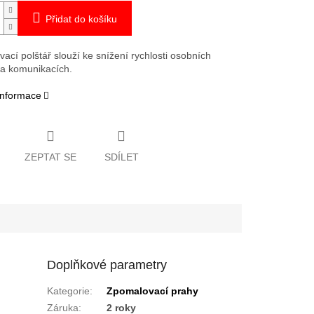
Přidat do košíku
ací polštář slouží ke snížení rychlosti osobních
na komunikacích.
 informace
ZEPTAT SE
SDÍLET
Doplňkové parametry
Kategorie
:
Zpomalovací prahy
Záruka
:
2 roky