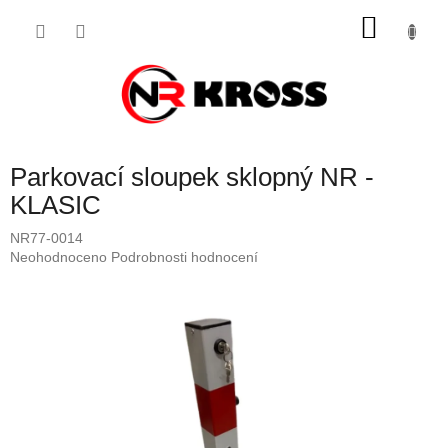
Přejít
NÁKU
na
obsah
KOŠÍK
Parkovací sloupek sklopný NR -
KLASIC
NR77-0014
Průměrné
Neohodnoceno
Podrobnosti hodnocení
hodnocení
produktu
je
0,0
z
5
hvězdiček.