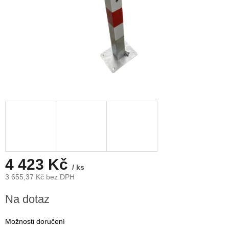
4 423 Kč
/ ks
3 655,37 Kč bez DPH
Měrná
Na dotaz
cena:
Možnosti doručení