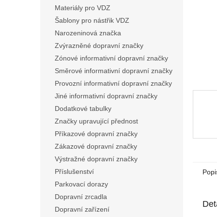
n
Materiály pro VDZ
e
Šablony pro nástřik VDZ
l
Narozeninová značka
Zvýrazněné dopravní značky
Zónové informativní dopravní značky
Směrové informativní dopravní značky
Provozní informativní dopravní značky
Jiné informativní dopravní značky
Dodatkové tabulky
Značky upravující přednost
Příkazové dopravní značky
Zákazové dopravní značky
Výstražné dopravní značky
Příslušenství
Popi
Parkovací dorazy
Dopravní zrcadla
Det
Dopravní zařízení