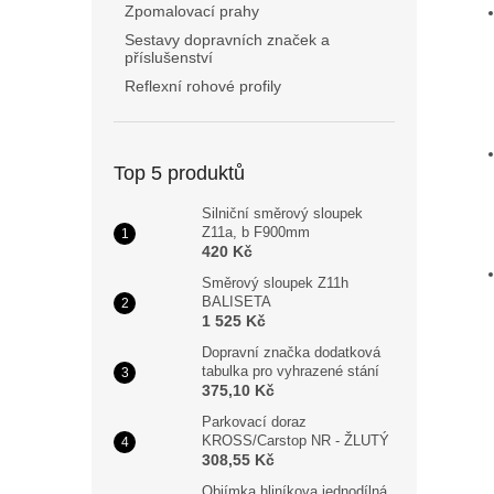
Zpomalovací prahy
Sestavy dopravních značek a
příslušenství
Reflexní rohové profily
Top 5 produktů
Silniční směrový sloupek
Z11a, b F900mm
420 Kč
Směrový sloupek Z11h
BALISETA
1 525 Kč
Dopravní značka dodatková
tabulka pro vyhrazené stání
375,10 Kč
Parkovací doraz
KROSS/Carstop NR - ŽLUTÝ
308,55 Kč
Objímka hliníkova jednodílná