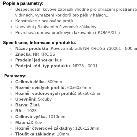
Popis a parametry:
Bezpečnostní kovové zábradlí vhodné pro ohrazení prostranstv
v dílnách, vyhrazení koridorů pro pěší v halách,...
Konstrukce z ocelového profilu
Upevnění příkotvením čtvercové základny
Povrchová úprava práškovým lakováním ( KOMAXIT )
Specifikace, Informace o produktu:
Název produktu
: Kovové zábradlí NR KROSS 730001 - 500
Značka
: NR KROSS
Prodejní jednotka:
kus
Podejní kód, typ produktu:
NR73 - 0001
Parametry:
Celková délka:
500mm
Rozměr svislých profilů:
60x60x2mm
Rozměr vodorovných profilů:
50x50x2mm
Upevnění:
Šrouby
Barva:
Žlutá
RAL:
1023
Celková výška:
1010mm
Materiál:
Kov
Rozměr čtvercové základny:
120x120mm
Tloušťka základny:
10mm