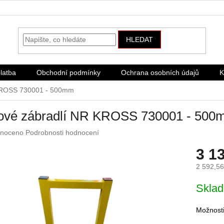
HLEDAT
latba
Obchodní podmínky
Ochrana osobních údajů
K
KROSS 730001 - 500mm
ové zábradlí NR KROSS 730001 - 50
né
noceno
Podrobnosti hodnocení
ení
3 1
u
2 592,5
Měrná
Skla
cena:
ek.
Možnosti