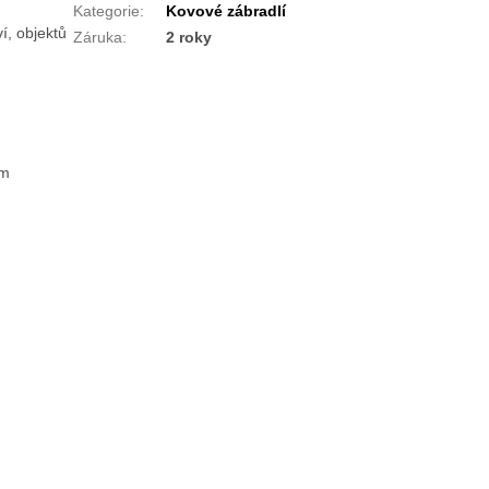
Kategorie
:
Kovové zábradlí
í, objektů
Záruka
:
2 roky
mm