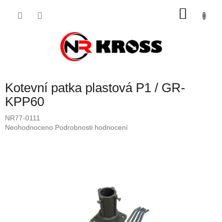
Přejít
NÁKU
na
obsah
KOŠÍK
Kotevní patka plastová P1 / GR-
KPP60
NR77-0111
Průměrné
Neohodnoceno
Podrobnosti hodnocení
hodnocení
produktu
je
0,0
z
5
hvězdiček.