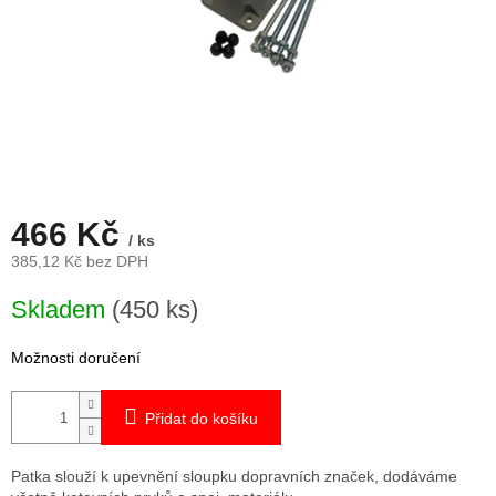
466 Kč
/ ks
385,12 Kč bez DPH
Měrná
Skladem
(450 ks)
cena:
Možnosti doručení
Přidat do košíku
Patka slouží k upevnění sloupku dopravních značek, dodáváme