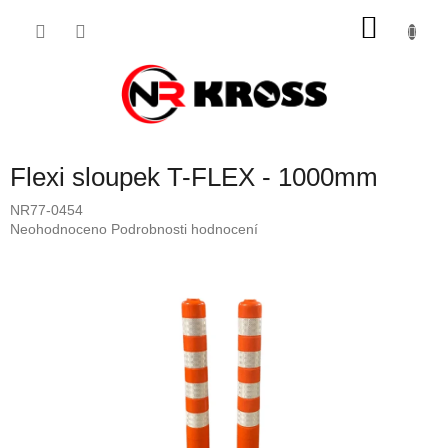
Přejít
NÁKU
na
obsah
KOŠÍK
Flexi sloupek T-FLEX - 1000mm
NR77-0454
Průměrné
Neohodnoceno
Podrobnosti hodnocení
hodnocení
produktu
je
0,0
z
5
hvězdiček.