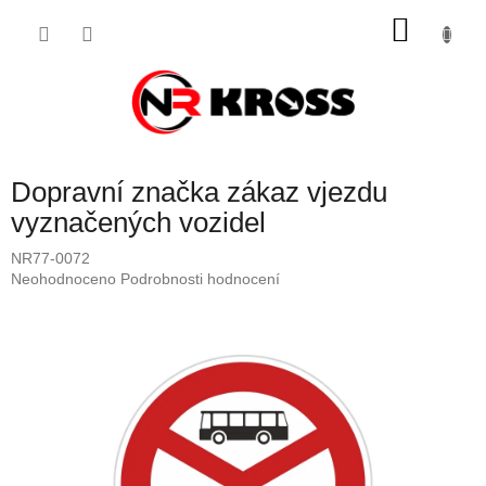
Přejít
NÁKU
na
obsah
KOŠÍK
Dopravní značka zákaz vjezdu
vyznačených vozidel
NR77-0072
Průměrné
Neohodnoceno
Podrobnosti hodnocení
hodnocení
produktu
je
0,0
z
5
hvězdiček.