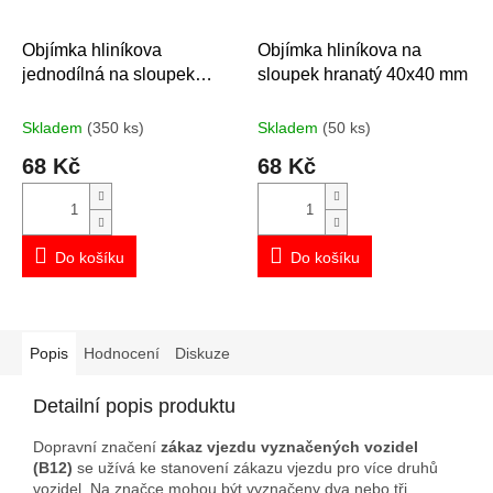
Objímka hliníkova
Objímka hliníkova na
jednodílná na sloupek
sloupek hranatý 40x40 mm
průměr 60 mm
Skladem
(350 ks)
Skladem
(50 ks)
68 Kč
68 Kč
Do košíku
Do košíku
Popis
Hodnocení
Diskuze
Detailní popis produktu
Dopravní značení
zákaz vjezdu vyznačených vozidel
(B12)
se užívá ke stanovení zákazu vjezdu pro více druhů
vozidel. Na značce mohou být vyznačeny dva nebo tři