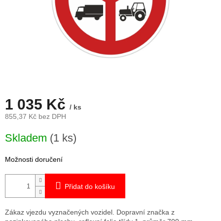
1 035 Kč
/ ks
855,37 Kč bez DPH
Měrná
Skladem
(1 ks)
cena:
Možnosti doručení
Přidat do košíku
Zákaz vjezdu vyznačených vozidel. Dopravní značka z