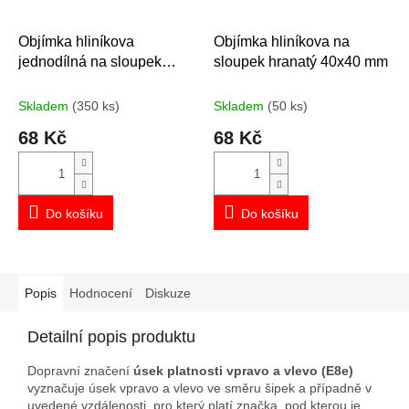
Objímka hliníkova
Objímka hliníkova na
jednodílná na sloupek
sloupek hranatý 40x40 mm
průměr 60 mm
Skladem
(350 ks)
Skladem
(50 ks)
68 Kč
68 Kč
Do košíku
Do košíku
Popis
Hodnocení
Diskuze
Detailní popis produktu
Dopravní značení
úsek platnosti vpravo a vlevo (E8e)
vyznačuje úsek vpravo a vlevo ve směru šipek a případně v
uvedené vzdálenosti, pro který platí značka, pod kterou je