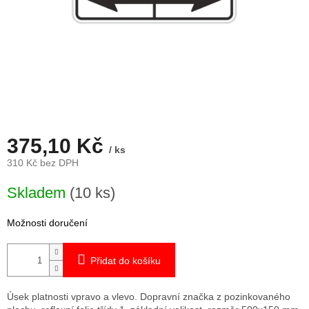
375,10 Kč
/ ks
310 Kč bez DPH
Měrná
Skladem
(10 ks)
cena:
Možnosti doručení
Přidat do košíku
Úsek platnosti vpravo a vlevo. Dopravní značka z pozinkovaného