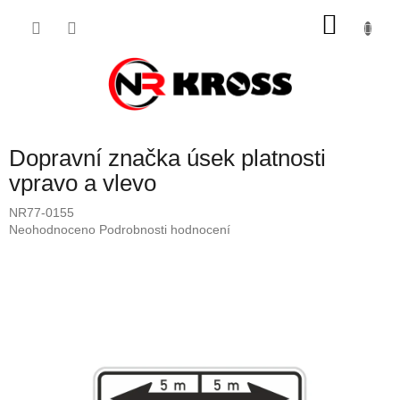
Přejít
NÁKU
na
obsah
KOŠÍK
Dopravní značka úsek platnosti
vpravo a vlevo
NR77-0155
Průměrné
Neohodnoceno
Podrobnosti hodnocení
hodnocení
produktu
je
0,0
z
5
hvězdiček.