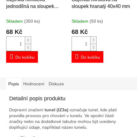
jednodílná na sloupek
sloupek hranatý 40x40 mm
průměr 60 mm
Skladem
(350 ks)
Skladem
(50 ks)
68 Kč
68 Kč
Do košíku
Do košíku
Popis
Hodnocení
Diskuze
Detailní popis produktu
Dopravní značení
tunel (IZ3a)
označuje tunel, kde platí
pravidla provozu pro chování v tunelu. Ve spodní části
značky nebo na dodatkové tabulce mohou být uvedeny
doplňující údaje, například název tunelu.