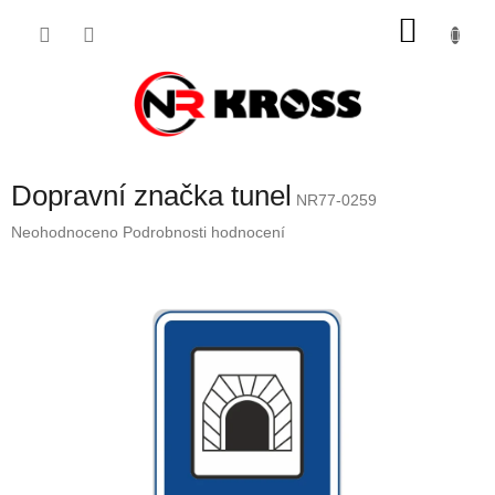
Přejít
NÁKU
na
obsah
KOŠÍK
Dopravní značka tunel
NR77-0259
Průměrné
Neohodnoceno
Podrobnosti hodnocení
hodnocení
produktu
je
0,0
z
5
hvězdiček.