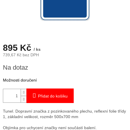
895 Kč
/ ks
739,67 Kč bez DPH
Měrná
Na dotaz
cena:
Možnosti doručení
Přidat do košíku
Tunel. Dopravní značka z pozinkovaného plechu, reflexní folie třídy
1, základní velikost, rozměr 500x700 mm
Objímka pro uchycení značky není součástí balení.