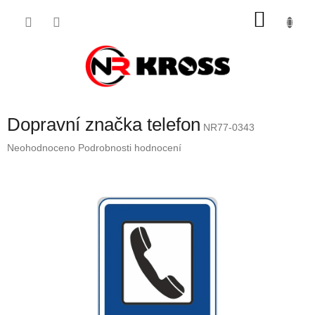
Přejít
NÁKU
na
obsah
KOŠÍK
Dopravní značka telefon
NR77-0343
Průměrné
Neohodnoceno
Podrobnosti hodnocení
hodnocení
produktu
je
0,0
z
5
hvězdiček.