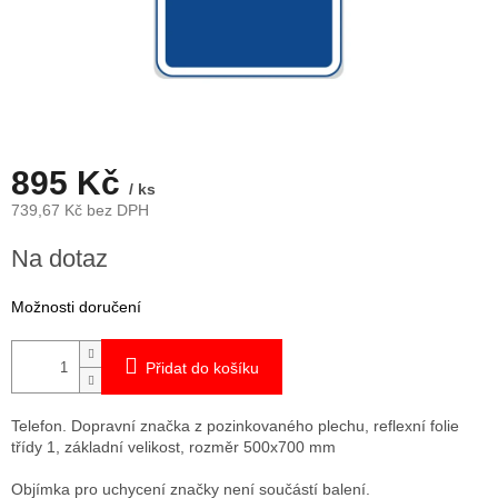
895 Kč
/ ks
739,67 Kč bez DPH
Měrná
Na dotaz
cena:
Možnosti doručení
Přidat do košíku
Telefon. Dopravní značka z pozinkovaného plechu, reflexní folie
třídy 1, základní velikost, rozměr 500x700 mm
Objímka pro uchycení značky není součástí balení.