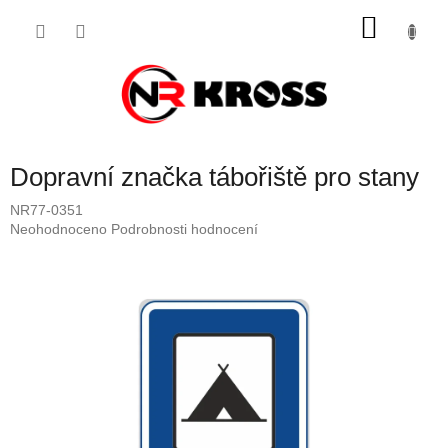
Přejít
NÁKU
na
obsah
KOŠÍK
Dopravní značka tábořiště pro stany
NR77-0351
Průměrné
Neohodnoceno
Podrobnosti hodnocení
hodnocení
produktu
je
0,0
z
5
hvězdiček.