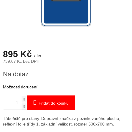
895 Kč
/ ks
739,67 Kč bez DPH
Měrná
Na dotaz
cena:
Možnosti doručení
Přidat do košíku
Tábořiště pro stany. Dopravní značka z pozinkovaného plechu,
reflexní folie třídy 1, základní velikost, rozměr 500x700 mm.