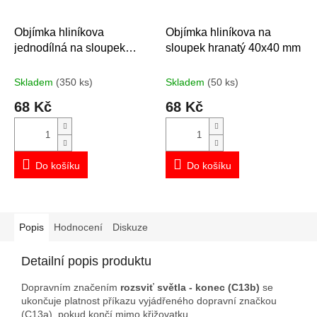
Objímka hliníkova
Objímka hliníkova na
jednodílná na sloupek
sloupek hranatý 40x40 mm
průměr 60 mm
Skladem
(350 ks)
Skladem
(50 ks)
68 Kč
68 Kč
Do košíku
Do košíku
Popis
Hodnocení
Diskuze
Detailní popis produktu
Dopravním značením
rozsviť světla - konec (C13b)
se
ukončuje platnost příkazu vyjádřeného dopravní značkou
(C13a), pokud končí mimo křižovatku.