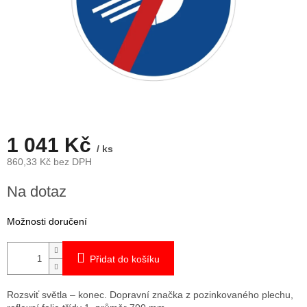
1 041 Kč
/ ks
860,33 Kč bez DPH
Měrná
Na dotaz
cena:
Možnosti doručení
Přidat do košíku
Rozsviť světla – konec. Dopravní značka z pozinkovaného plechu,