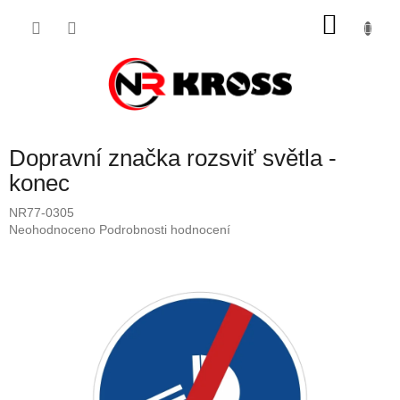
Přejít
NÁKU
na
obsah
KOŠÍK
Dopravní značka rozsviť světla -
konec
NR77-0305
Průměrné
Neohodnoceno
Podrobnosti hodnocení
hodnocení
produktu
je
0,0
z
5
hvězdiček.