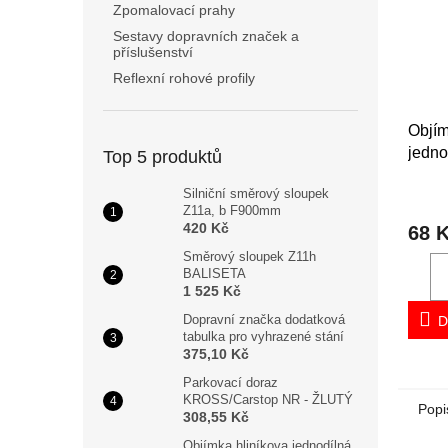
Zpomalovací prahy
Sestavy dopravních značek a
příslušenství
Reflexní rohové profily
Objím
jedno
Top 5 produktů
prům
Silniční směrový sloupek
Z11a, b F900mm
420 Kč
68 
Směrový sloupek Z11h
BALISETA
1 525 Kč
Dopravní značka dodatková
D
tabulka pro vyhrazené stání
375,10 Kč
Parkovací doraz
KROSS/Carstop NR - ŽLUTÝ
Popi
308,55 Kč
Objímka hliníkova jednodílná