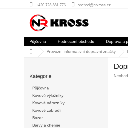
Přejít
+420 728 881 776
obchod@nrkross.cz
na
obsah
Půjčovna
Hodnocení obchodu
Doprava a p
Domů
Provozní informativní dopravní značky
P
Dopr
o
Přeskočit
s
Průměr
Kategorie
Neohod
kategorie
t
hodnoc
r
produkt
Půjčovna
a
je
Kovové výložníky
n
0,0
z
Kovové nárazníky
n
5
í
Kovové zábradlí
hvězdič
p
Bazar
a
Barvy a chemie