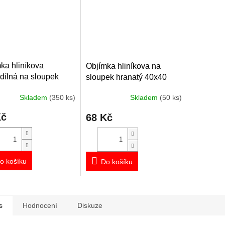
ka hliníkova
Objímka hliníkova na
dílná na sloupek
sloupek hranatý 40x40
ěr 60 mm
mm
Skladem
(350 ks)
Skladem
(50 ks)
Kč
68 Kč
o košíku
Do košíku
s
Hodnocení
Diskuze