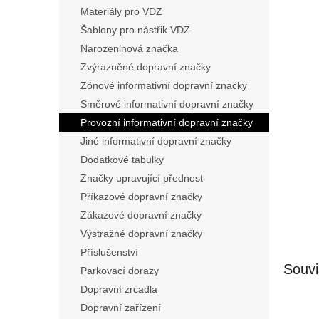
n
Materiály pro VDZ
e
Šablony pro nástřik VDZ
l
Narozeninová značka
Zvýrazněné dopravní značky
Zónové informativní dopravní značky
Směrové informativní dopravní značky
Provozní informativní dopravní značky
Jiné informativní dopravní značky
Dodatkové tabulky
Značky upravující přednost
Příkazové dopravní značky
Zákazové dopravní značky
Výstražné dopravní značky
Příslušenství
Souvi
Parkovací dorazy
Dopravní zrcadla
Dopravní zařízení