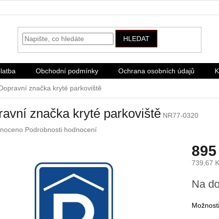
HLEDAT
latba
Obchodní podmínky
Ochrana osobních údajů
K
Dopravní značka kryté parkoviště
avní značka kryté parkoviště
NR77-0320
né
noceno
Podrobnosti hodnocení
ení
895
u
739,67 
Měrná
Na do
cena:
ek.
Možnosti