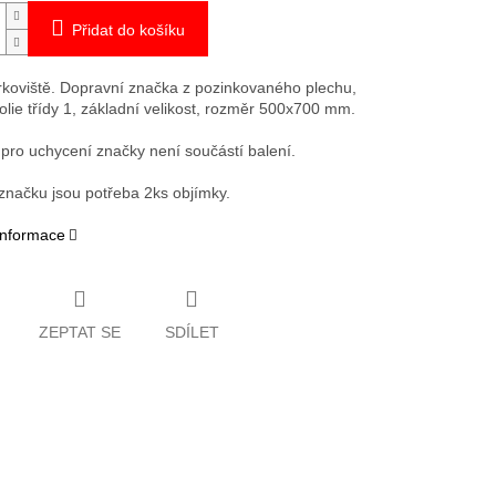
Přidat do košíku
rkoviště. Dopravní značka z pozinkovaného plechu,
folie třídy 1, základní velikost, rozměr 500x700 mm.
pro uchycení značky není součástí balení.
 značku jsou potřeba 2ks objímky.
 informace
ZEPTAT SE
SDÍLET