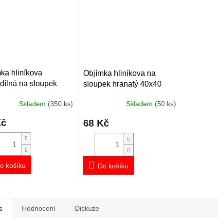
ka hliníkova
Objímka hliníkova na
dílná na sloupek
sloupek hranatý 40x40
ěr 60 mm
mm
Skladem
(350 ks)
Skladem
(50 ks)
Kč
68 Kč
o košíku
Do košíku
s
Hodnocení
Diskuze