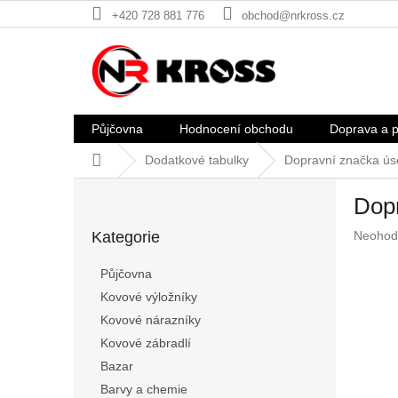
Přejít
+420 728 881 776
obchod@nrkross.cz
na
obsah
Půjčovna
Hodnocení obchodu
Doprava a p
Domů
Dodatkové tabulky
Dopravní značka ús
P
Dopr
o
Přeskočit
s
Průměr
Kategorie
Neohod
kategorie
t
hodnoc
r
produkt
Půjčovna
a
je
Kovové výložníky
n
0,0
z
Kovové nárazníky
n
5
í
Kovové zábradlí
hvězdič
p
Bazar
a
Barvy a chemie