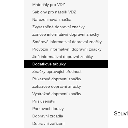
n
Materiály pro VDZ
e
Šablony pro nástřik VDZ
l
Narozeninová značka
Zvýrazněné dopravní značky
Zónové informativní dopravní značky
Směrové informativní dopravní značky
Provozní informativní dopravní značky
Jiné informativní dopravní značky
Dodatkové tabulky
Značky upravující přednost
Příkazové dopravní značky
Zákazové dopravní značky
Výstražné dopravní značky
Příslušenství
Parkovací dorazy
Souvi
Dopravní zrcadla
Dopravní zařízení