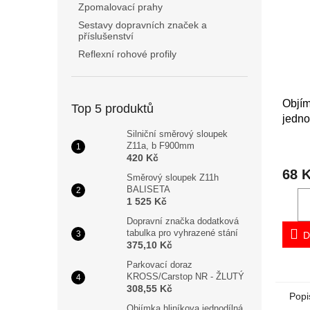
Zpomalovací prahy
Sestavy dopravních značek a
příslušenství
Reflexní rohové profily
Objím
Top 5 produktů
jedno
prům
Silniční směrový sloupek
Z11a, b F900mm
420 Kč
68 
Směrový sloupek Z11h
BALISETA
1 525 Kč
Dopravní značka dodatková
tabulka pro vyhrazené stání
D
375,10 Kč
Parkovací doraz
KROSS/Carstop NR - ŽLUTÝ
308,55 Kč
Popi
Objímka hliníkova jednodílná